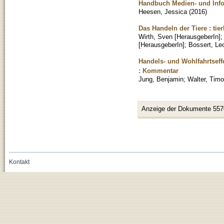
Handbuch Medien- und Info
Heesen, Jessica
(
2016
)
Das Handeln der Tiere : ti
Wirth, Sven [HerausgeberIn]
[HerausgeberIn]
;
Bossert, Le
Handels- und Wohlfahrtseff
: Kommentar
Jung, Benjamin
;
Walter, Timo
Anzeige der Dokumente 557
Kontakt