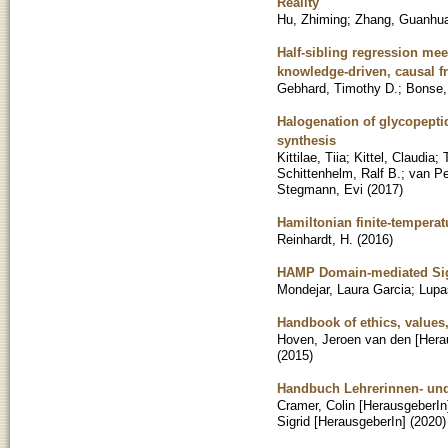
Reality
Hu, Zhiming
;
Zhang, Guanhu
Half-sibling regression me
knowledge-driven, causal 
Gebhard, Timothy D.
;
Bonse,
Halogenation of glycopeptid
synthesis
Kittilae, Tiia
;
Kittel, Claudia
;
Schittenhelm, Ralf B.
;
van Pe
Stegmann, Evi
(
2017
)
Hamiltonian finite-temperat
Reinhardt, H.
(
2016
)
HAMP Domain-mediated Sign
Mondejar, Laura Garcia
;
Lupa
Handbook of ethics, values,
Hoven, Jeroen van den [Hera
(
2015
)
Handbuch Lehrerinnen- und
Cramer, Colin [HerausgeberIn
Sigrid [HerausgeberIn]
(
2020
)