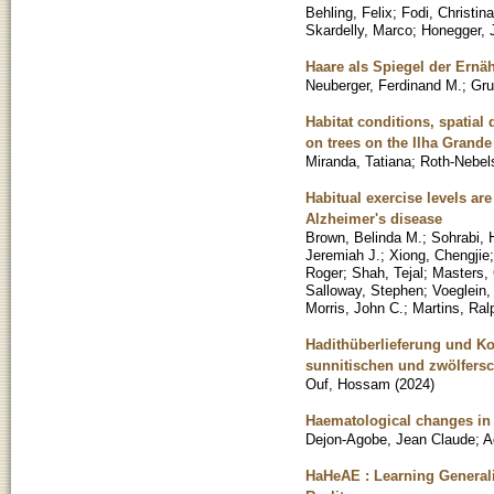
Behling, Felix
;
Fodi, Christina
Skardelly, Marco
;
Honegger, 
Haare als Spiegel der Ernä
Neuberger, Ferdinand M.
;
Gru
Habitat conditions, spatial
on trees on the Ilha Grande 
Miranda, Tatiana
;
Roth-Nebels
Habitual exercise levels a
Alzheimer's disease
Brown, Belinda M.
;
Sohrabi, 
Jeremiah J.
;
Xiong, Chengjie
Roger
;
Shah, Tejal
;
Masters, 
Salloway, Stephen
;
Voeglein,
Morris, John C.
;
Martins, Ral
Hadithüberlieferung und Kon
sunnitischen und zwölfersc
Ouf, Hossam
(
2024
)
Haematological changes in
Dejon-Agobe, Jean Claude
;
A
HaHeAE : Learning General