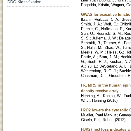
Linh Tuan Duong
;
Schwarz, 
DDC-Klassifikation
Pogodda, Kristin
;
Wagner, Gab
GWAS for executive functi
Ibrahim-Verbaas, C. A.
;
Bress
Smith, J. A.
;
Wolf, C.
;
Chibni
Ritchie, C.
;
Hoffmann, P.
;
Kar
Sun, Q.
;
Resnick, S. M.
;
Ros
S. S.
;
Jukema, J. W.
;
Dejager
Schmidt, R.
;
Teumer, A.
;
Ford
S.
;
Nalls, M.
;
Zhao, W.
;
Turne
Meeks, W. M.
;
Heiss, G.
;
Hol
Pattie, A.
;
Starr, J. M.
;
Hockin
G.
;
Scott, R. J.
;
Kochan, N. 
A.
;
Yu, L.
;
DeStefano, A. L.
;
Westendorp, R. G. J.
;
Buckle
Chasman, D. I.
;
Grodstein, F.
H-1 MRS in the human spina
density receive array
Henning, A.
;
Koning, W.
;
Fuch
W. J.
;
Henning
(
2016
)
H2O2 lowers the cytosolic 
Mueller, Paul Markus
;
Gnuegg
Gisela
;
Feil, Robert
(
2012
)
H3K27me3 loss indicates an