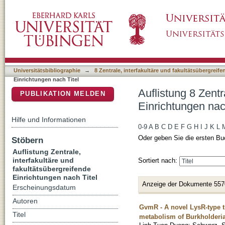
Auflistung 8 Zentrale, interfakultäre und faku
DSpace Repositorium (Manakin basiert)
Universitätsbibliographie
→
8 Zentrale, interfakultäre und fakultätsübergreif
Einrichtungen nach Titel
Auflistung 8 Zentr
PUBLIKATION MELDEN
Einrichtungen nac
Hilfe und Informationen
0-9
A
B
C
D
E
F
G
H
I
J
K
L
Oder geben Sie die ersten Bu
Stöbern
Auflistung Zentrale,
interfakultäre und
Sortiert nach:
fakultätsübergreifende
Einrichtungen nach Titel
Anzeige der Dokumente 557
Erscheinungsdatum
Autoren
GvmR - A novel LysR-type t
Titel
metabolism of Burkholderi