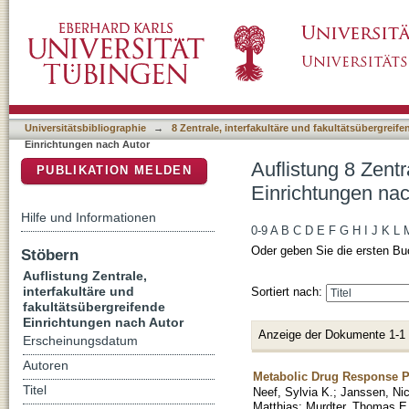
Auflistung 8 Zentrale, interfakultäre und fak
DSpace Repositorium (Manakin basiert)
Marc H."
Universitätsbibliographie
→
8 Zentrale, interfakultäre und fakultätsübergreif
Einrichtungen nach Autor
Auflistung 8 Zentr
PUBLIKATION MELDEN
Einrichtungen nac
Hilfe und Informationen
0-9
A
B
C
D
E
F
G
H
I
J
K
L
Oder geben Sie die ersten Bu
Stöbern
Auflistung Zentrale,
interfakultäre und
Sortiert nach:
fakultätsübergreifende
Einrichtungen nach Autor
Anzeige der Dokumente 1-1
Erscheinungsdatum
Autoren
Metabolic Drug Response P
Titel
Neef, Sylvia K.
;
Janssen, Nic
Matthias
;
Murdter, Thomas E