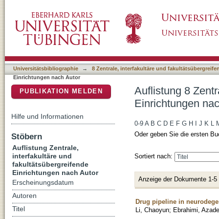
Auflistung 8 Zentrale, interfakultäre und fak
DSpace Repositorium (Manakin basiert)
"Ebrahimi, Azadeh"
Universitätsbibliographie
→
8 Zentrale, interfakultäre und fakultätsübergreif
Einrichtungen nach Autor
Auflistung 8 Zentr
PUBLIKATION MELDEN
Einrichtungen nac
Hilfe und Informationen
0-9
A
B
C
D
E
F
G
H
I
J
K
L
Oder geben Sie die ersten Bu
Stöbern
Auflistung Zentrale,
interfakultäre und
Sortiert nach:
fakultätsübergreifende
Einrichtungen nach Autor
Anzeige der Dokumente 1-5
Erscheinungsdatum
Autoren
Drug pipeline in neurodege
Titel
Li, Chaoyun
;
Ebrahimi, Azad