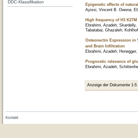
DDC-Klassifikation
Epigenetic effects of natu
Ayissi, Vincent B. Owona
;
Eb
High frequency of H3 K27M 
Ebrahimi, Azadeh
;
Skardelly,
Tabatabai, Ghazaleh
;
Kohlhof
Osteonectin Expression in
and Brain Infiltration
Ebrahimi, Azadeh
;
Honegger,
Prognostic relevance of glo
Ebrahimi, Azadeh
;
Schittenh
Anzeige der Dokumente 1-5
Kontakt