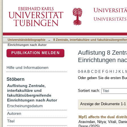
Auflistung 8 Zentrale, interfakultäre und fak
DSpace Repositorium (Manakin basiert)
Jessica"
Universitätsbibliographie
→
8 Zentrale, interfakultäre und fakultätsübergreif
Einrichtungen nach Autor
Auflistung 8 Zentr
PUBLIKATION MELDEN
Einrichtungen nac
Hilfe und Informationen
0-9
A
B
C
D
E
F
G
H
I
J
K
L
Oder geben Sie die ersten Bu
Stöbern
Auflistung Zentrale,
interfakultäre und
Sortiert nach:
fakultätsübergreifende
Einrichtungen nach Autor
Anzeige der Dokumente 1-1
Erscheinungsdatum
Autoren
Mpf1 affects the dual distr
Titel
Aravindan, Nitya
;
Vitali, Dani
Doron
(
2025
)