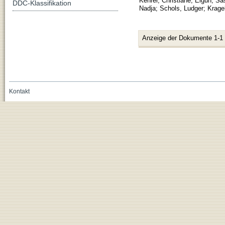
Kehrer, Christiane
;
Elgun, Sa
DDC-Klassifikation
Nadja
;
Schols, Ludger
;
Krage
Anzeige der Dokumente 1-1
Kontakt