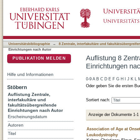
Auflistung 8 Zentrale, interfakultäre und fak
DSpace Repositorium (Manakin basiert)
Christa"
Universitätsbibliographie
→
8 Zentrale, interfakultäre und fakultätsübergreif
Einrichtungen nach Autor
Auflistung 8 Zentr
PUBLIKATION MELDEN
Einrichtungen nac
Hilfe und Informationen
0-9
A
B
C
D
E
F
G
H
I
J
K
L
Oder geben Sie die ersten Bu
Stöbern
Auflistung Zentrale,
interfakultäre und
Sortiert nach:
fakultätsübergreifende
Einrichtungen nach Autor
Anzeige der Dokumente 1-1
Erscheinungsdatum
Autoren
Association of Age at Onse
Titel
Leukodystrophy