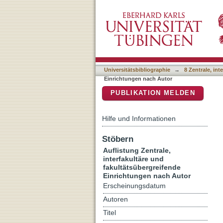
Auflistung 8 Zentrale, int
DSpace Repositorium (Manakin b
Valerio"
Universitätsbibliographie
→
8 Zentrale, in
Einrichtungen nach Autor
PUBLIKATION MELDEN
Hilfe und Informationen
Stöbern
Auflistung Zentrale,
interfakultäre und
fakultätsübergreifende
Einrichtungen nach Autor
Erscheinungsdatum
Autoren
Titel