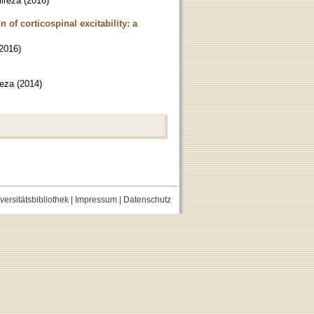
lireza
(
2016
)
f corticospinal excitability: a
2016
)
reza
(
2014
)
versitätsbibliothek
|
Impressum
|
Datenschutz