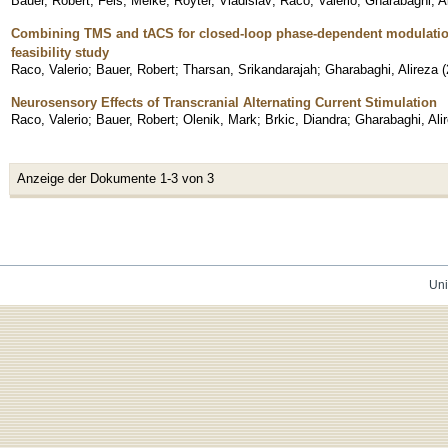
Bauer, Robert
;
Fels, Meike
;
Royter, Vladislav
;
Raco, Valerio
;
Gharabaghi, A
Combining TMS and tACS for closed-loop phase-dependent modulation o
feasibility study
Raco, Valerio
;
Bauer, Robert
;
Tharsan, Srikandarajah
;
Gharabaghi, Alireza
(
Neurosensory Effects of Transcranial Alternating Current Stimulation
Raco, Valerio
;
Bauer, Robert
;
Olenik, Mark
;
Brkic, Diandra
;
Gharabaghi, Ali
Anzeige der Dokumente 1-3 von 3
Uni