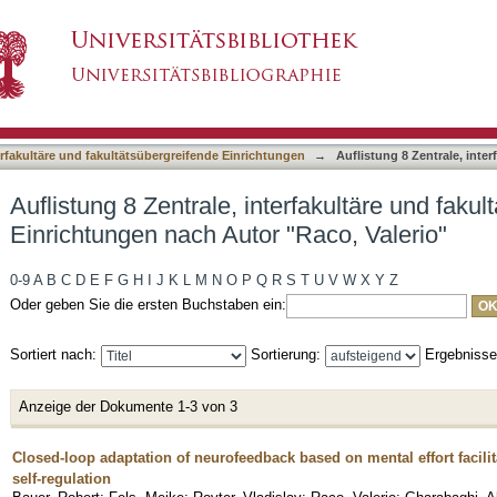
erfakultäre und fakultätsübergreifende Einricht
asiert)
terfakultäre und fakultätsübergreifende Einrichtungen
→
Auflistung 8 Zentrale, inte
Auflistung 8 Zentrale, interfakultäre und faku
Einrichtungen nach Autor "Raco, Valerio"
0-9
A
B
C
D
E
F
G
H
I
J
K
L
M
N
O
P
Q
R
S
T
U
V
W
X
Y
Z
Oder geben Sie die ersten Buchstaben ein:
Sortiert nach:
Sortierung:
Ergebniss
Anzeige der Dokumente 1-3 von 3
Closed-loop adaptation of neurofeedback based on mental effort facilit
self-regulation