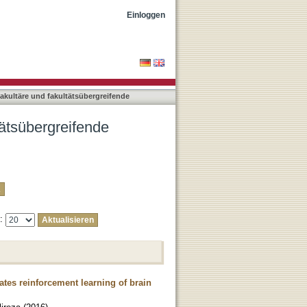
ungen nach Autor "Raco,
Einloggen
rfakultäre und fakultätsübergreifende
ltätsübergreifende
e:
ates reinforcement learning of brain