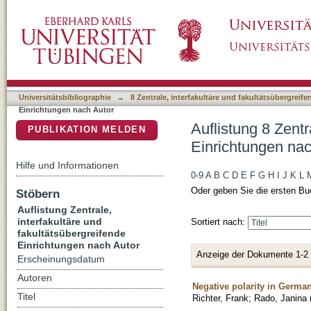
Auflistung 8 Zentrale, interfakultäre und fak
DSpace Repositorium (Manakin basiert)
Janina"
Universitätsbibliographie
→
8 Zentrale, interfakultäre und fakultätsübergreif
Einrichtungen nach Autor
Auflistung 8 Zentr
PUBLIKATION MELDEN
Einrichtungen nac
Hilfe und Informationen
0-9
A
B
C
D
E
F
G
H
I
J
K
L
Oder geben Sie die ersten Bu
Stöbern
Auflistung Zentrale,
interfakultäre und
Sortiert nach:
fakultätsübergreifende
Einrichtungen nach Autor
Anzeige der Dokumente 1-2
Erscheinungsdatum
Autoren
Negative polarity in Germa
Titel
Richter, Frank
;
Rado, Janina