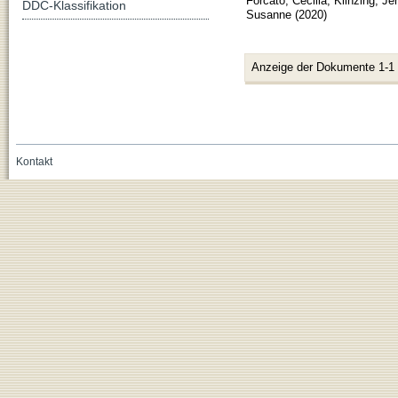
Forcato, Cecilia
;
Klinzing, Je
DDC-Klassifikation
Susanne
(
2020
)
Anzeige der Dokumente 1-1
Kontakt