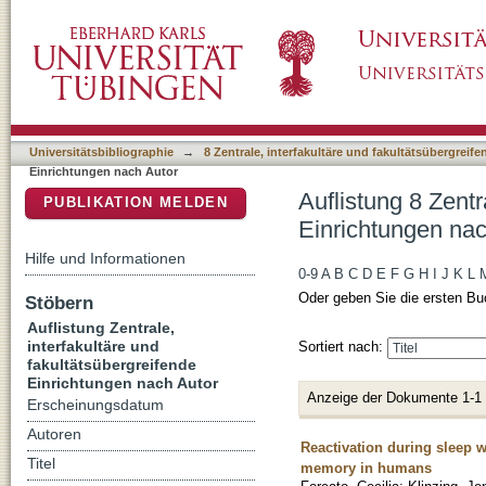
Auflistung 8 Zentrale, interfakultäre und fak
DSpace Repositorium (Manakin basiert)
Michael"
Universitätsbibliographie
→
8 Zentrale, interfakultäre und fakultätsübergreif
Einrichtungen nach Autor
Auflistung 8 Zentr
PUBLIKATION MELDEN
Einrichtungen nac
Hilfe und Informationen
0-9
A
B
C
D
E
F
G
H
I
J
K
L
Oder geben Sie die ersten Bu
Stöbern
Auflistung Zentrale,
interfakultäre und
Sortiert nach:
fakultätsübergreifende
Einrichtungen nach Autor
Anzeige der Dokumente 1-1
Erscheinungsdatum
Autoren
Reactivation during sleep 
Titel
memory in humans