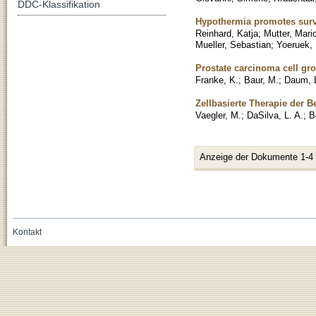
DDC-Klassifikation
Hypothermia promotes survi
Reinhard, Katja
;
Mutter, Mari
Mueller, Sebastian
;
Yoeruek, 
Prostate carcinoma cell gro
Franke, K.
;
Baur, M.
;
Daum, 
Zellbasierte Therapie der 
Vaegler, M.
;
DaSilva, L. A.
;
B
Anzeige der Dokumente 1-4
Kontakt