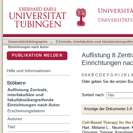
Auflistung 8 Zentrale, interfakultäre und fak
DSpace Repositorium (Manakin basiert)
Martin"
Universitätsbibliographie
→
8 Zentrale, interfakultäre und fakultätsübergreif
Einrichtungen nach Autor
Auflistung 8 Zentr
PUBLIKATION MELDEN
Einrichtungen nac
Hilfe und Informationen
0-9
A
B
C
D
E
F
G
H
I
J
K
L
Oder geben Sie die ersten Bu
Stöbern
Auflistung Zentrale,
interfakultäre und
Sortiert nach:
fakultätsübergreifende
Einrichtungen nach Autor
Anzeige der Dokumente 1-4
Erscheinungsdatum
Autoren
Cell-Based Therapy for the 
Titel
Hart, Melanie L.
;
Neumayer, K
Giovanni, Simone
;
Kraushaar