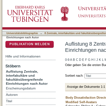
Auflistung 8 Zentrale, interfakultäre und fak
DSpace Repositorium (Manakin basiert)
"Vagedes, Jan"
Universitätsbibliographie
→
8 Zentrale, interfakultäre und fakultätsübergreif
Einrichtungen nach Autor
Auflistung 8 Zentr
PUBLIKATION MELDEN
Einrichtungen nac
Hilfe und Informationen
0-9
A
B
C
D
E
F
G
H
I
J
K
L
Oder geben Sie die ersten Bu
Stöbern
Auflistung Zentrale,
interfakultäre und
Sortiert nach:
fakultätsübergreifende
Einrichtungen nach Autor
Anzeige der Dokumente 1-1
Erscheinungsdatum
Autoren
Body Dissatisfaction Direc
Titel
Modified Self-Avatars