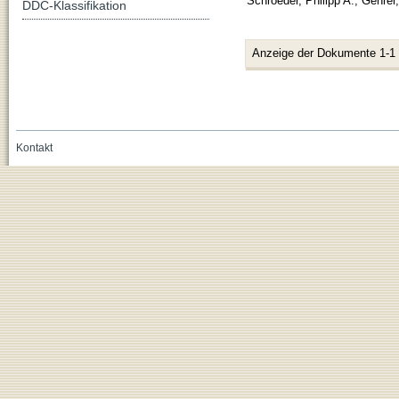
Schroeder, Philipp A.
;
Gehrer,
DDC-Klassifikation
Anzeige der Dokumente 1-1
Kontakt