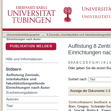
Auflistung 8 Zentrale, interfakultäre und fak
DSpace Repositorium (Manakin basiert)
"Vaiceliunaite, Agne"
Universitätsbibliographie
→
8 Zentrale, interfakultäre und fakultätsübergreif
Einrichtungen nach Autor
Auflistung 8 Zentr
PUBLIKATION MELDEN
Einrichtungen nac
Hilfe und Informationen
0-9
A
B
C
D
E
F
G
H
I
J
K
L
Oder geben Sie die ersten Bu
Stöbern
Auflistung Zentrale,
interfakultäre und
Sortiert nach:
fakultätsübergreifende
Einrichtungen nach Autor
Anzeige der Dokumente 1-3
Erscheinungsdatum
Autoren
Corticothalamic feedback sc
Titel
Born, Gregory
;
Schneider-Sou
H.
;
Spacek, Martin A.
;
Einevo