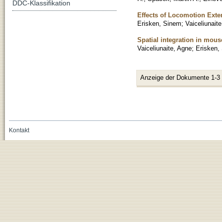
DDC-Klassifikation
Effects of Locomotion Ext
Erisken, Sinem
;
Vaiceliunait
Spatial integration in mous
Vaiceliunaite, Agne
;
Erisken,
Anzeige der Dokumente 1-3
Kontakt