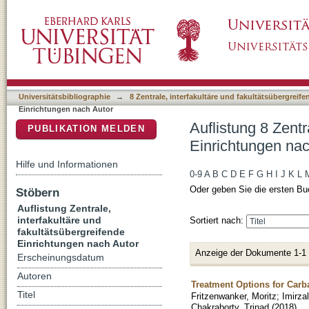
Auflistung 8 Zentrale, interfakultäre und fak
DSpace Repositorium (Manakin basiert)
"Wagenlehner, Florian M."
Universitätsbibliographie
→
8 Zentrale, interfakultäre und fakultätsübergreif
Einrichtungen nach Autor
Auflistung 8 Zentr
PUBLIKATION MELDEN
Einrichtungen nac
Hilfe und Informationen
0-9
A
B
C
D
E
F
G
H
I
J
K
L
Oder geben Sie die ersten Bu
Stöbern
Auflistung Zentrale,
interfakultäre und
Sortiert nach:
fakultätsübergreifende
Einrichtungen nach Autor
Anzeige der Dokumente 1-1
Erscheinungsdatum
Autoren
Treatment Options for Carb
Titel
Fritzenwanker, Moritz
;
Imirza
Chakraborty, Trinad
(
2018
)