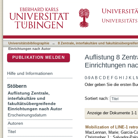
Auflistung 8 Zentrale, interfakultäre und fak
DSpace Repositorium (Manakin basiert)
Gabriele"
Universitätsbibliographie
→
8 Zentrale, interfakultäre und fakultätsübergreif
Einrichtungen nach Autor
Auflistung 8 Zentr
PUBLIKATION MELDEN
Einrichtungen nac
Hilfe und Informationen
0-9
A
B
C
D
E
F
G
H
I
J
K
L
Oder geben Sie die ersten Bu
Stöbern
Auflistung Zentrale,
interfakultäre und
Sortiert nach:
fakultätsübergreifende
Einrichtungen nach Autor
Anzeige der Dokumente 1-1
Erscheinungsdatum
Autoren
Mobilization of LINE-1 retr
Titel
MacLennan, Marie
;
Garcia-C
Christopher J.
;
Salvador-Pal