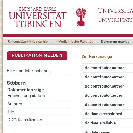
Kardiale Magnetresonanztomographie in der Di
DSpace Repositorium (Manakin basiert)
Kardiomyopathien
Universitätsbibliographie
→
4 Medizinische Fakultät
→
Dokumentanzeige
PUBLIKATION MELDEN
Zur Kurzanzeige
dc.contributor.author
Hilfe und Informationen
dc.contributor.author
Stöbern
dc.contributor.author
Dokumentanzeige
dc.contributor.author
Erscheinungsdatum
Autoren
dc.contributor.author
Titel
dc.date.accessioned
DDC-Klassifikation
dc.date.available
dc.date.issued