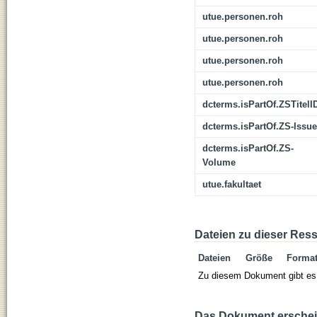
utue.personen.roh
utue.personen.roh
utue.personen.roh
utue.personen.roh
dcterms.isPartOf.ZSTitelI
dcterms.isPartOf.ZS-Issue
dcterms.isPartOf.ZS-
Volume
utue.fakultaet
Dateien zu dieser Res
Dateien
Größe
Forma
Zu diesem Dokument gibt es 
Das Dokument erschein