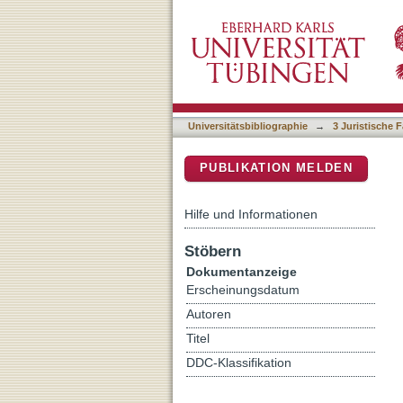
Offenlegungs- und Mitteil
DSpace Repositorium (Manakin b
Universitätsbibliographie
→
3 Juristische F
PUBLIKATION MELDEN
Hilfe und Informationen
Stöbern
Dokumentanzeige
Erscheinungsdatum
Autoren
Titel
DDC-Klassifikation