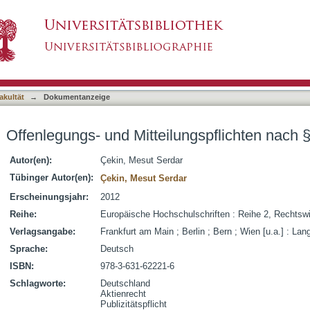
ungspflichten nach § 67 AktG
asiert)
akultät
→
Dokumentanzeige
Offenlegungs- und Mitteilungspflichten nach 
Autor(en):
Çekin, Mesut Serdar
Tübinger Autor(en):
Çekin, Mesut Serdar
Erscheinungsjahr:
2012
Reihe:
Europäische Hochschulschriften : Reihe 2, Rechtsw
Verlagsangabe:
Frankfurt am Main ; Berlin ; Bern ; Wien [u.a.] : Lan
Sprache:
Deutsch
ISBN:
978-3-631-62221-6
Schlagworte:
Deutschland
Aktienrecht
Publizitätspflicht