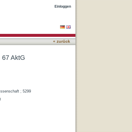
Einloggen
« zurück
§ 67 AktG
issenschaft ; 5299
g