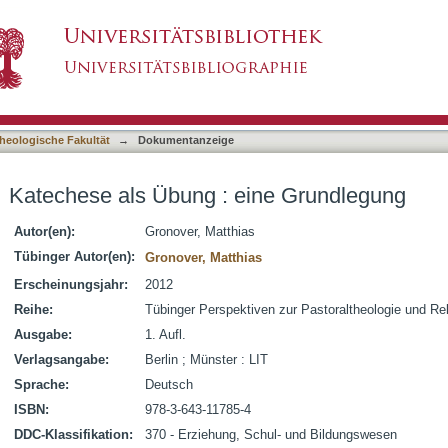
ne Grundlegung
asiert)
heologische Fakultät
→
Dokumentanzeige
Katechese als Übung : eine Grundlegung
Autor(en):
Gronover, Matthias
Tübinger Autor(en):
Gronover, Matthias
Erscheinungsjahr:
2012
Reihe:
Tübinger Perspektiven zur Pastoraltheologie und Rel
Ausgabe:
1. Aufl.
Verlagsangabe:
Berlin ; Münster : LIT
Sprache:
Deutsch
ISBN:
978-3-643-11785-4
DDC-Klassifikation:
370 - Erziehung, Schul- und Bildungswesen