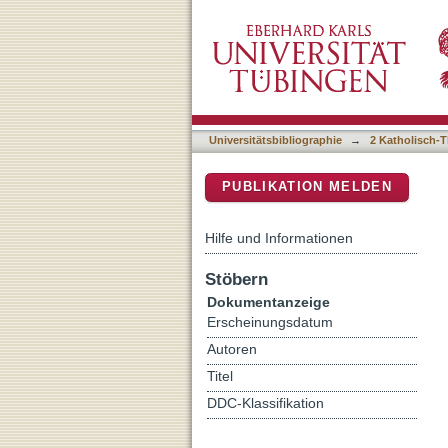
Katechese als Übung : ei
DSpace Repositorium (Manakin b
Universitätsbibliographie
→
2 Katholisch-T
PUBLIKATION MELDEN
Hilfe und Informationen
Stöbern
Dokumentanzeige
Erscheinungsdatum
Autoren
Titel
DDC-Klassifikation