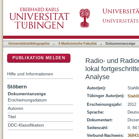
Radio- und Radiochemotherapie als kurative 
DSpace Repositorium (Manakin basiert)
Ösophaguskarzinoms? : eine monozentrisch
Universitätsbibliographie
→
4 Medizinische Fakultät
→
Dokumentanzeige
PUBLIKATION MELDEN
Radio- und Radio
lokal fortgeschri
Hilfe und Informationen
Analyse
Stöbern
Autor(en):
Stahlb
Dokumentanzeige
Tübinger Autor(en):
Stahl
Erscheinungsdatum
Erscheinungsjahr:
2012
Autoren
Sprache:
Deuts
Titel
Dokumentart:
Disser
DDC-Klassifikation
Seitenzahl:
II, 84
Verbund-Nachweis:
36843