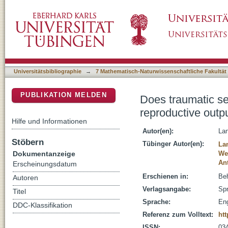
Does traumatic secretion transfer manipulate 
DSpace Repositorium (Manakin basiert)
hermaphroditic sea slug?
Universitätsbibliographie
→
7 Mathematisch-Naturwissenschaftliche Fakultät
PUBLIKATION MELDEN
Does traumatic se
reproductive outp
Hilfe und Informationen
Autor(en):
La
Stöbern
Tübinger Autor(en):
La
Dokumentanzeige
We
Ant
Erscheinungsdatum
Erschienen in:
Beh
Autoren
Verlagsangabe:
Spr
Titel
Sprache:
Eng
DDC-Klassifikation
Referenz zum Volltext:
htt
ISSN:
03