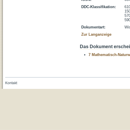
DDC-Klassifikation:
610
150
570
590
Dokumentart:
Wis
Zur Langanzeige
Das Dokument erschein
7 Mathematisch-Naturwi
Kontakt