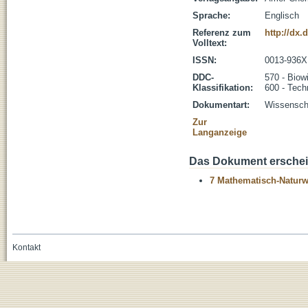
Sprache:
Englisch
Referenz zum
http://dx.
Volltext:
ISSN:
0013-936X
DDC-
570 - Biow
Klassifikation:
600 - Tech
Dokumentart:
Wissenscha
Zur
Langanzeige
Das Dokument erschein
7 Mathematisch-Naturwi
Kontakt