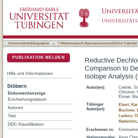
Reductive Dechlorination of TCE by Chemic
DSpace Repositorium (Manakin basiert)
Bacteria: Insights from Dual Element Isotope
Universitätsbibliographie
→
7 Mathematisch-Naturwissenschaftliche Fakultät
PUBLIKATION MELDEN
Reductive Dechlo
Comparison to Deh
Hilfe und Informationen
Isotope Analysis 
Stöbern
Autor(en):
Cretnik, S
Christine
;
Dokumentanzeige
Elsner, Mar
Erscheinungsdatum
Tübinger
Ebert, Kar
Autoren
Autor(en):
Buchner, 
Laskov, Ch
Titel
Haderlein,
DDC-Klassifikation
Erschienen in:
Environmen
Verlagsangabe:
Amer Chem