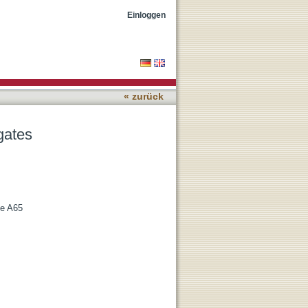
Einloggen
« zurück
gates
le A65