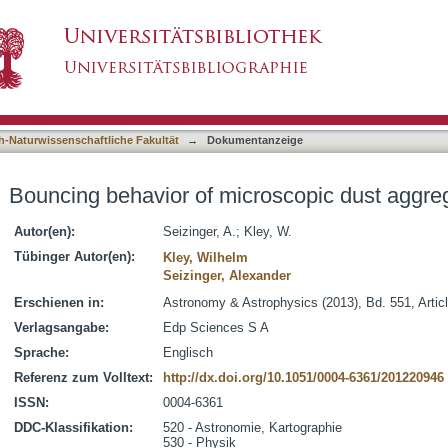
roscopic dust aggregates
asiert)
h-Naturwissenschaftliche Fakultät
→
Dokumentanzeige
Bouncing behavior of microscopic dust aggre
Autor(en):
Seizinger, A.
;
Kley, W.
Tübinger Autor(en):
Kley, Wilhelm
Seizinger, Alexander
Erschienen in:
Astronomy & Astrophysics (2013), Bd. 551, Artic
Verlagsangabe:
Edp Sciences S A
Sprache:
Englisch
Referenz zum Volltext:
http://dx.doi.org/10.1051/0004-6361/201220946
ISSN:
0004-6361
DDC-Klassifikation:
520 - Astronomie, Kartographie
530 - Physik