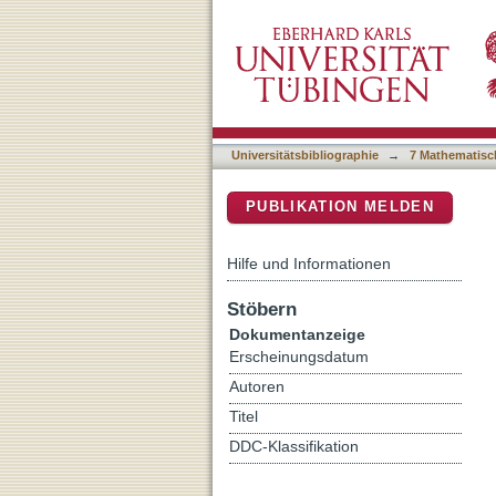
Bouncing behavior of mic
DSpace Repositorium (Manakin b
Universitätsbibliographie
→
7 Mathematisc
PUBLIKATION MELDEN
Hilfe und Informationen
Stöbern
Dokumentanzeige
Erscheinungsdatum
Autoren
Titel
DDC-Klassifikation