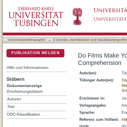
Do Films Make You Learn? Inference Proces
DSpace Repositorium (Manakin basiert)
Universitätsbibliographie
→
8 Zentrale, interfakultäre und fakultätsübergreif
PUBLIKATION MELDEN
Do Films Make Yo
Comprehension
Hilfe und Informationen
Autor(en):
Tib
Stöbern
Tübinger Autor(en):
Ti
Dokumentanzeige
He
Sc
Erscheinungsdatum
Erschienen in:
Jou
Autoren
Verlagsangabe:
Am
Titel
Sprache:
Eng
DDC-Klassifikation
Referenz zum Volltext:
htt
ISSN:
00