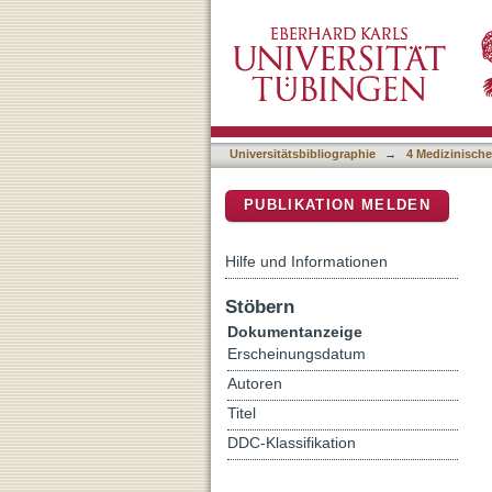
Prostatic peripheral nerve
DSpace Repositorium (Manakin b
prostatectomy
Universitätsbibliographie
→
4 Medizinische
PUBLIKATION MELDEN
Hilfe und Informationen
Stöbern
Dokumentanzeige
Erscheinungsdatum
Autoren
Titel
DDC-Klassifikation