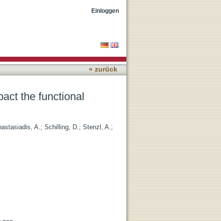
 of nerve-sparing
Einloggen
« zurück
pact the functional
astasiadis, A.
;
Schilling, D.
;
Stenzl, A.
;