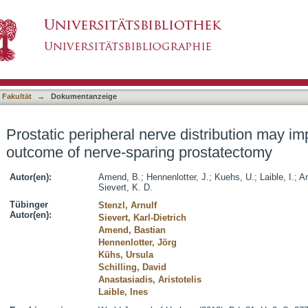
 distribution may impact the functional outcome
asiert)
 Fakultät
→
Dokumentanzeige
Prostatic peripheral nerve distribution may im
outcome of nerve-sparing prostatectomy
Autor(en):
Amend, B.
;
Hennenlotter, J.
;
Kuehs, U.
;
Laible, I.
;
An
Sievert, K. D.
Tübinger
Stenzl, Arnulf
Autor(en):
Sievert, Karl-Dietrich
Amend, Bastian
Hennenlotter, Jörg
Kühs, Ursula
Schilling, David
Anastasiadis, Aristotelis
Laible, Ines