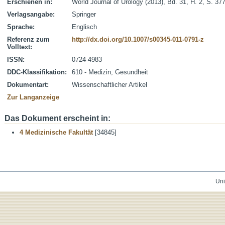
Erschienen in:
World Journal of Urology (2013), Bd. 31, H. 2, S. 37
Verlagsangabe:
Springer
Sprache:
Englisch
Referenz zum
http://dx.doi.org/10.1007/s00345-011-0791-z
Volltext:
ISSN:
0724-4983
DDC-Klassifikation:
610 - Medizin, Gesundheit
Dokumentart:
Wissenschaftlicher Artikel
Zur Langanzeige
Das Dokument erscheint in:
4 Medizinische Fakultät
[34845]
Uni