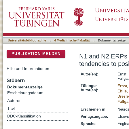
N1 and N2 ERPs reflect the regulation of aut
DSpace Repositorium (Manakin basiert)
Universitätsbibliographie
→
4 Medizinische Fakultät
→
Dokumentanzeige
PUBLIKATION MELDEN
N1 and N2 ERPs re
tendencies to posi
Hilfe und Informationen
Autor(en):
Ernst,
Fallgat
Stöbern
Tübinger
Ernst,
Dokumentanzeige
Autor(en):
Ehlis,
Erscheinungsdatum
Dresl
Autoren
Fallga
Titel
Erschienen in:
Neuros
DDC-Klassifikation
Verlagsangabe:
Elsevie
Sprache:
Englis