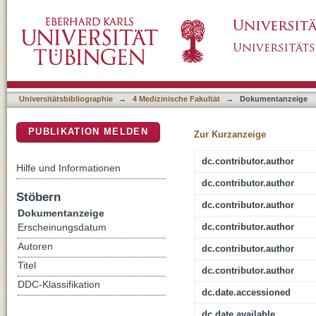
Brain-computer interface and semantic classi
DSpace Repositorium (Manakin basiert)
Universitätsbibliographie
→
4 Medizinische Fakultät
→
Dokumentanzeige
PUBLIKATION MELDEN
Zur Kurzanzeige
dc.contributor.author
Hilfe und Informationen
dc.contributor.author
Stöbern
dc.contributor.author
Dokumentanzeige
dc.contributor.author
Erscheinungsdatum
Autoren
dc.contributor.author
Titel
dc.contributor.author
DDC-Klassifikation
dc.date.accessioned
dc.date.available