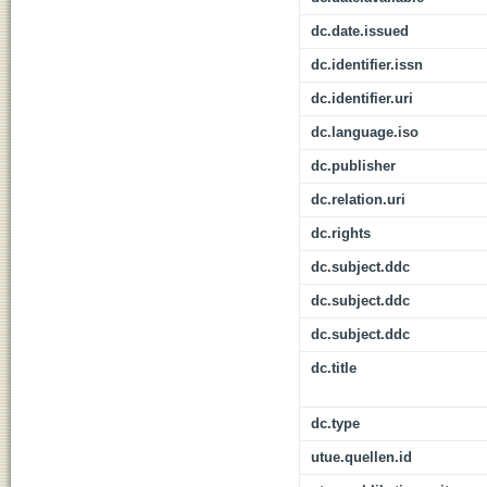
dc.date.issued
dc.identifier.issn
dc.identifier.uri
dc.language.iso
dc.publisher
dc.relation.uri
dc.rights
dc.subject.ddc
dc.subject.ddc
dc.subject.ddc
dc.title
dc.type
utue.quellen.id