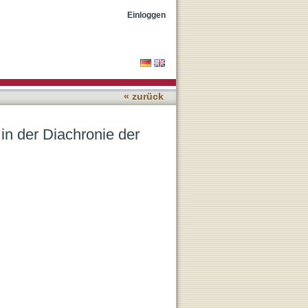
anischen Sprachen
Einloggen
« zurück
n der Diachronie der