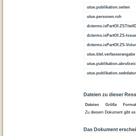
utue.publikation.seiten
utue.personen.roh
dcterms.isPartOf.ZSTitelI
dcterms.isPartOf.ZS-Issue
dcterms.isPartOf.ZS-Vol
utue.titel.verfasserangabe
utue.publikation.abrufzei
utue.publikation.swbdat
Dateien zu dieser Res
Dateien
Größe
Forma
Zu diesem Dokument gibt es 
Das Dokument erschein