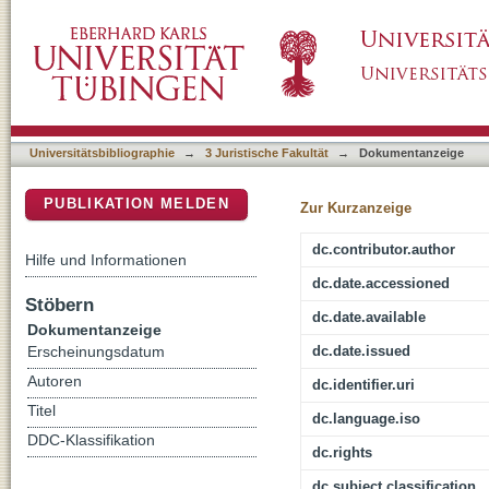
Jagdduldungsverweigerung aus Gewissensgr
DSpace Repositorium (Manakin basiert)
9300/07 (Herrmann gegen Deutschland)
Universitätsbibliographie
→
3 Juristische Fakultät
→
Dokumentanzeige
PUBLIKATION MELDEN
Zur Kurzanzeige
dc.contributor.author
Hilfe und Informationen
dc.date.accessioned
Stöbern
dc.date.available
Dokumentanzeige
dc.date.issued
Erscheinungsdatum
Autoren
dc.identifier.uri
Titel
dc.language.iso
DDC-Klassifikation
dc.rights
dc.subject.classification