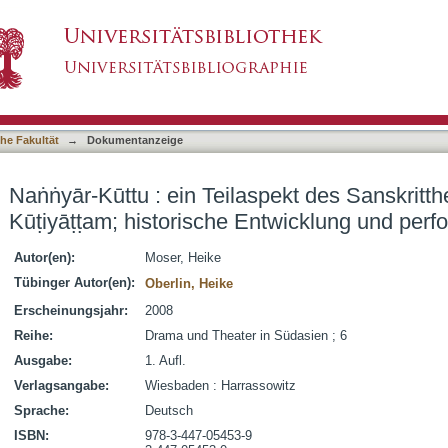
spekt des Sanskrittheaterkomplexes Kūṭiyāṭṭam;
asiert)
setzung
he Fakultät
→
Dokumentanzeige
Naṅṅyār-Kūttu : ein Teilaspekt des Sanskritt
Kūṭiyāṭṭam; historische Entwicklung und per
Autor(en):
Moser, Heike
Tübinger Autor(en):
Oberlin, Heike
Erscheinungsjahr:
2008
Reihe:
Drama und Theater in Südasien ; 6
Ausgabe:
1. Aufl.
Verlagsangabe:
Wiesbaden : Harrassowitz
Sprache:
Deutsch
ISBN:
978-3-447-05453-9