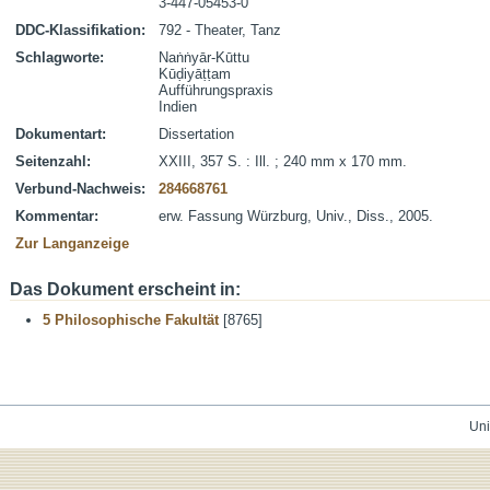
3-447-05453-0
DDC-Klassifikation:
792 - Theater, Tanz
Schlagworte:
Naṅṅyār-Kūttu
Kūḍiyāṭṭam
Aufführungspraxis
Indien
Dokumentart:
Dissertation
Seitenzahl:
XXIII, 357 S. : Ill. ; 240 mm x 170 mm.
Verbund-Nachweis:
284668761
Kommentar:
erw. Fassung Würzburg, Univ., Diss., 2005.
Zur Langanzeige
Das Dokument erscheint in:
5 Philosophische Fakultät
[8765]
Uni