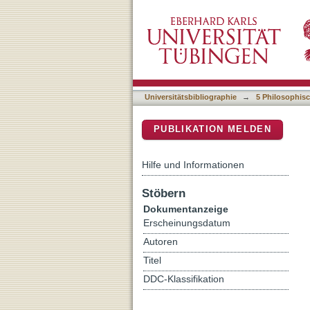
Naṅṅyār-Kūttu : ein Teila
DSpace Repositorium (Manakin b
und performative Textum
Universitätsbibliographie
→
5 Philosophisc
PUBLIKATION MELDEN
Hilfe und Informationen
Stöbern
Dokumentanzeige
Erscheinungsdatum
Autoren
Titel
DDC-Klassifikation