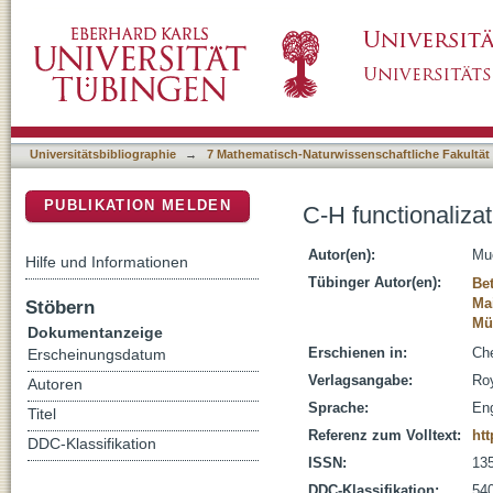
C-H functionalization of tetramethylsilane em
DSpace Repositorium (Manakin basiert)
Universitätsbibliographie
→
7 Mathematisch-Naturwissenschaftliche Fakultät
PUBLIKATION MELDEN
C-H functionalizat
Autor(en):
Mue
Hilfe und Informationen
Tübinger Autor(en):
Bet
Ma
Stöbern
Mül
Dokumentanzeige
Erschienen in:
Che
Erscheinungsdatum
Verlagsangabe:
Ro
Autoren
Sprache:
Eng
Titel
Referenz zum Volltext:
htt
DDC-Klassifikation
ISSN:
13
DDC-Klassifikation:
54