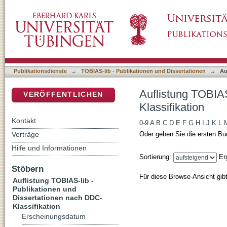
Auflistung TOBIAS-lib - Publikationen und D
DSpace Repositorium (Manakin basiert)
Publikationsdienste
→
TOBIAS-lib - Publikationen und Dissertationen
→
Au
Auflistung TOBIAS
VERÖFFENTLICHEN
Klassifikation
Kontakt
0-9
A
B
C
D
E
F
G
H
I
J
K
L
Verträge
Oder geben Sie die ersten Bu
Hilfe und Informationen
Sortierung:
Er
Stöbern
Für diese Browse-Ansicht gib
Auflistung TOBIAS-lib -
Publikationen und
Dissertationen nach DDC-
Klassifikation
Erscheinungsdatum