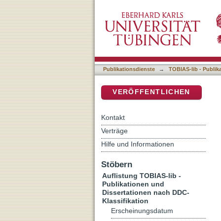
Auflistung TOBIAS-lib - P
DSpace Repositorium (Manakin b
Publikationsdienste
→
TOBIAS-lib - Publik
VERÖFFENTLICHEN
Kontakt
Verträge
Hilfe und Informationen
Stöbern
Auflistung TOBIAS-lib -
Publikationen und
Dissertationen nach DDC-
Klassifikation
Erscheinungsdatum