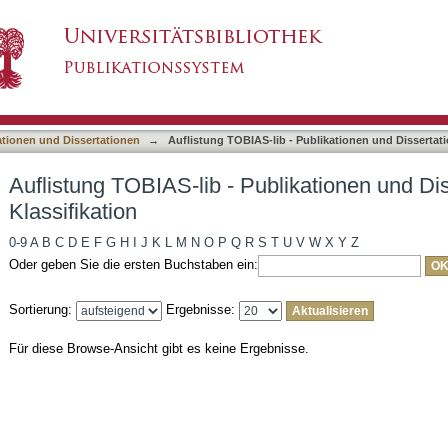
ublikationen und Dissertationen nach DDC-Klas
asiert)
ationen und Dissertationen
→
Auflistung TOBIAS-lib - Publikationen und Dissertat
Auflistung TOBIAS-lib - Publikationen und D
Klassifikation
0-9
A
B
C
D
E
F
G
H
I
J
K
L
M
N
O
P
Q
R
S
T
U
V
W
X
Y
Z
Oder geben Sie die ersten Buchstaben ein:
Sortierung:
Ergebnisse:
Für diese Browse-Ansicht gibt es keine Ergebnisse.