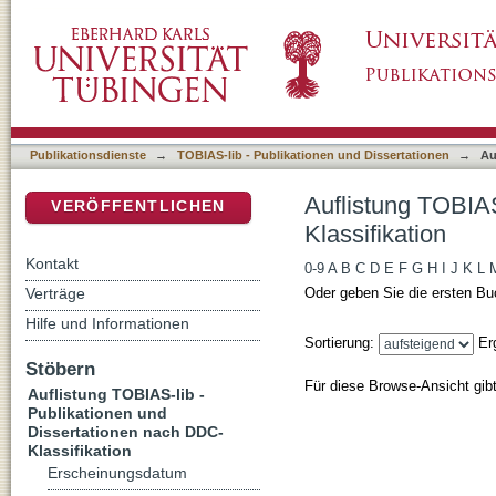
Auflistung TOBIAS-lib - Publikationen und D
DSpace Repositorium (Manakin basiert)
Publikationsdienste
→
TOBIAS-lib - Publikationen und Dissertationen
→
Au
Auflistung TOBIAS
VERÖFFENTLICHEN
Klassifikation
Kontakt
0-9
A
B
C
D
E
F
G
H
I
J
K
L
Verträge
Oder geben Sie die ersten Bu
Hilfe und Informationen
Sortierung:
Er
Stöbern
Für diese Browse-Ansicht gib
Auflistung TOBIAS-lib -
Publikationen und
Dissertationen nach DDC-
Klassifikation
Erscheinungsdatum