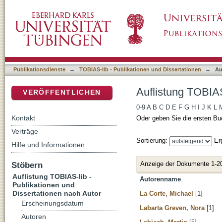
Auflistung TOBIAS-lib - Publikationen und Di
DSpace Repositorium (Manakin basiert)
Publikationsdienste
→
TOBIAS-lib - Publikationen und Dissertationen
→
Au
Auflistung TOBIAS
VERÖFFENTLICHEN
0-9
A
B
C
D
E
F
G
H
I
J
K
L
Kontakt
Oder geben Sie die ersten Bu
Verträge
Sortierung:
Er
Hilfe und Informationen
Anzeige der Dokumente 1-2
Stöbern
Auflistung TOBIAS-lib -
Autorenname
Publikationen und
Dissertationen nach Autor
La Corte, Michael
[1]
Erscheinungsdatum
Labarta Greven, Nora
[1]
Autoren