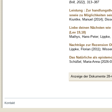
Brill, 2022), 313–387
Leistung : Zur handlungst
sowie zu Möglichkeiten sein
Kiuntke, Manuel
(
2014
)
;
Disse
Liebe deinen Nächsten wie 
(Lev 19,18)
Mathys, Hans-Peter
;
Lippke, 
Nachträge zur Rezension O
Lippke, Florian
(
2011
)
;
Wissen
Das Natürliche als epistemo
Schüßel, Maria-Anna
(
2026-0
Anzeige der Dokumente 28-
Kontakt