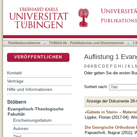
Auflistung 1 Evangelisch-Theologische Fakult
DSpace Repositorium (Manakin basiert)
Publikationsdienste
→
TOBIAS-lib - Publikationen und Dissertationen
→
1 
Auflistung 1 Evan
VERÖFFENTLICHEN
0-9
A
B
C
D
E
F
G
H
I
J
K
L
Kontakt
Oder geben Sie die ersten Bu
Verträge
Sortiert nach:
Hilfe und Informationen
Anzeige der Dokumente 28-
Stöbern
Evangelisch-Theologische
«Gebete in Stein» – Materi
Fakultät
Lippke, Florian
(
2017-04
)
;
Wis
Erscheinungsdatum
Die Georgische Orthodoxe 
Autoren
Papuashvili, Nugzar
(
2011
)
;
W
Titel