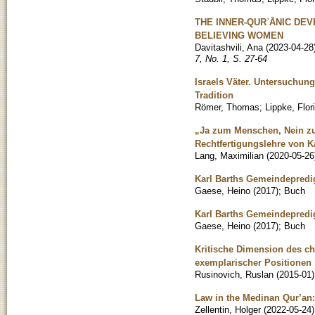
THE INNER-QURʾĀNIC DEV
BELIEVING WOMEN
Davitashvili, Ana
(
2023-04-28
7, No. 1, S. 27-64
Israels Väter. Untersuchu
Tradition
Römer, Thomas
;
Lippke, Flor
„Ja zum Menschen, Nein zum
Rechtfertigungslehre von Ka
Lang, Maximilian
(
2020-05-26
Karl Barths Gemeindepredi
Gaese, Heino
(
2017
)
;
Buch
Karl Barths Gemeindepredi
Gaese, Heino
(
2017
)
;
Buch
Kritische Dimension des ch
exemplarischer Positionen
Rusinovich, Ruslan
(
2015-01
)
Law in the Medinan Qur’an: 
Zellentin, Holger
(
2022-05-24
)