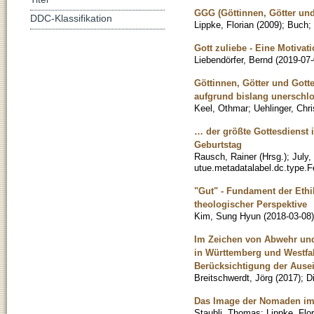
GGG (Göttinnen, Götter un
DDC-Klassifikation
Lippke, Florian
(
2009
)
;
Buch
;
Gott zuliebe - Eine Motiva
Liebendörfer, Bernd
(
2019-07
Göttinnen, Götter und Gott
aufgrund bislang unerschl
Keel, Othmar
;
Uehlinger, Chr
… der größte Gottesdienst 
Geburtstag
Rausch, Rainer (Hrsg.)
;
July,
utue.metadatalabel.dc.type.Fe
"Gut" - Fundament der Ethi
theologischer Perspektive
Kim, Sung Hyun
(
2018-03-08
)
Im Zeichen von Abwehr und
in Württemberg und Westfal
Berücksichtigung der Ause
Breitschwerdt, Jörg
(
2017
)
;
D
Das Image der Nomaden im A
Staubli, Thomas
;
Lippke, Flor