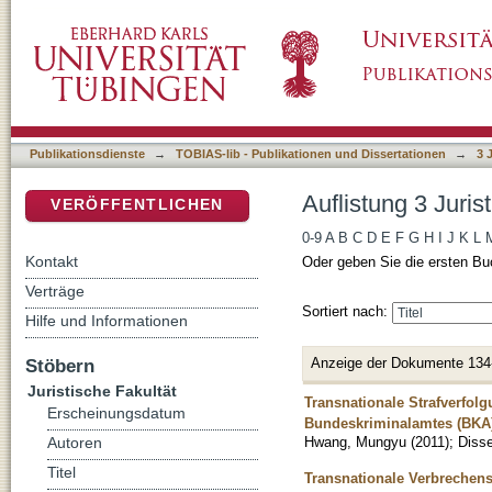
Auflistung 3 Juristische Fakultät nach Titel
DSpace Repositorium (Manakin basiert)
Publikationsdienste
→
TOBIAS-lib - Publikationen und Dissertationen
→
3 
Auflistung 3 Juris
VERÖFFENTLICHEN
0-9
A
B
C
D
E
F
G
H
I
J
K
L
Kontakt
Oder geben Sie die ersten Bu
Verträge
Sortiert nach:
Hilfe und Informationen
Anzeige der Dokumente 134
Stöbern
Juristische Fakultät
Transnationale Strafverfol
Erscheinungsdatum
Bundeskriminalamtes (BKA)
Hwang, Mungyu
(
2011
)
;
Disse
Autoren
Titel
Transnationale Verbrechen