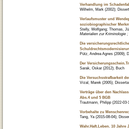
Verhandlung im Schadenfall
Wilhelm, Mark
(
2002
)
;
Disser
Verlaufsmuster und Wendep
soziobiographischer Merkma
Stelly, Wolfgang
;
Thomas, Jü
Materialien zur Kriminologie ;
Die versicherungsrechtlich
Schuldrechtsmodernisieru
Pütz, Andrea Agnes
(
2009
)
;
D
Der Versicherungsschein.Tr
Sarak, Oskar
(
2012
)
;
Buch
Die Versuchsstrafbarkeit de
Vrzal, Marek
(
2005
)
;
Disserta
Verträge über den Nachlass
Abs.4 und 5 BGB
Trautmann, Philipp
(
2022-03-
Vorbehalte zu Menschenrec
Tang, Ya
(
2015-08-04
)
;
Disser
Wahr.Haft.Leben. 10 Jahre 