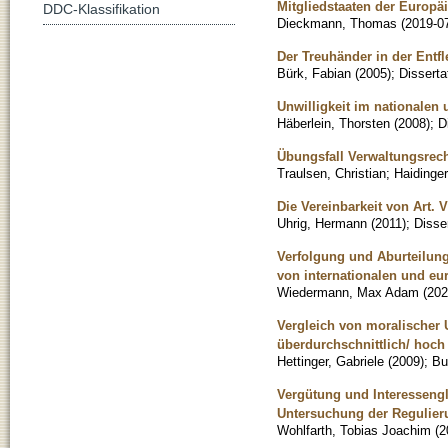
Mitgliedstaaten der Europä
DDC-Klassifikation
Dieckmann, Thomas
(
2019-0
Der Treuhänder in der Entfl
Bürk, Fabian
(
2005
)
;
Disserta
Unwilligkeit im nationalen 
Häberlein, Thorsten
(
2008
)
;
D
Übungsfall Verwaltungsrech
Traulsen, Christian
;
Haidinger
Die Vereinbarkeit von Art. 
Uhrig, Hermann
(
2011
)
;
Disse
Verfolgung und Aburteilung
von internationalen und eu
Wiedermann, Max Adam
(
202
Vergleich von moralischer 
überdurchschnittlich/ hoc
Hettinger, Gabriele
(
2009
)
;
Bu
Vergütung und Interessengl
Untersuchung der Regulier
Wohlfarth, Tobias Joachim
(
2