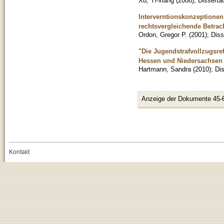
Xu, Yi-xiang
(
2008
)
;
Dissertat
Interverntionskonzeptionen
rechtsvergleichende Betra
Ordon, Gregor P.
(
2001
)
;
Diss
"Die Jugendstrafvollzugsr
Hessen und Niedersachsen a
Hartmann, Sandra
(
2010
)
;
Dis
Anzeige der Dokumente 45-
Kontakt