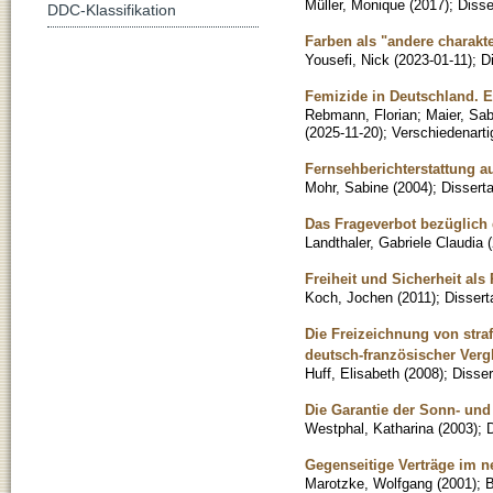
Müller, Monique
(
2017
)
;
Disse
DDC-Klassifikation
Farben als "andere charakt
Yousefi, Nick
(
2023-01-11
)
;
D
Femizide in Deutschland. 
Rebmann, Florian
;
Maier, Sab
(
2025-11-20
)
;
Verschiedenarti
Fernsehberichterstattung 
Mohr, Sabine
(
2004
)
;
Disserta
Das Frageverbot bezüglich
Landthaler, Gabriele Claudia
(
Freiheit und Sicherheit als
Koch, Jochen
(
2011
)
;
Dissert
Die Freizeichnung von straf
deutsch-französischer Verg
Huff, Elisabeth
(
2008
)
;
Disser
Die Garantie der Sonn- und
Westphal, Katharina
(
2003
)
;
D
Gegenseitige Verträge im n
Marotzke, Wolfgang
(
2001
)
;