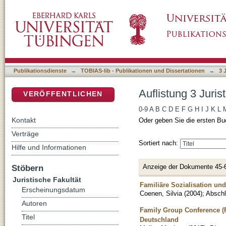
Auflistung 3 Juristische Fakultät nach Titel
DSpace Repositorium (Manakin basiert)
Publikationsdienste
→
TOBIAS-lib - Publikationen und Dissertationen
→
3 
Auflistung 3 Juris
VERÖFFENTLICHEN
0-9
A
B
C
D
E
F
G
H
I
J
K
L
Kontakt
Oder geben Sie die ersten Bu
Verträge
Sortiert nach:
Hilfe und Informationen
Anzeige der Dokumente 45-
Stöbern
Juristische Fakultät
Familiäre Sozialisation un
Erscheinungsdatum
Coenen, Silvia
(
2004
)
;
Abschl
Autoren
Family Group Conference (F
Titel
Deutschland