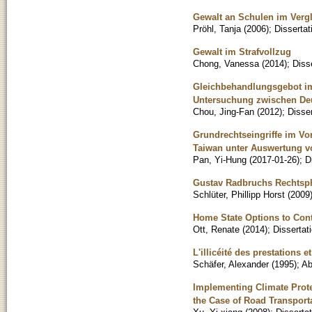
Gewalt an Schulen im Verg
Pröhl, Tanja
(
2006
)
;
Dissertat
Gewalt im Strafvollzug
Chong, Vanessa
(
2014
)
;
Diss
Gleichbehandlungsgebot im 
Untersuchung zwischen De
Chou, Jing-Fan
(
2012
)
;
Disser
Grundrechtseingriffe im Vo
Taiwan unter Auswertung v
Pan, Yi-Hung
(
2017-01-26
)
;
D
Gustav Radbruchs Rechtsph
Schlüter, Phillipp Horst
(
2009
Home State Options to Con
Ott, Renate
(
2014
)
;
Dissertat
L'illicéité des prestations 
Schäfer, Alexander
(
1995
)
;
Ab
Implementing Climate Prote
the Case of Road Transport