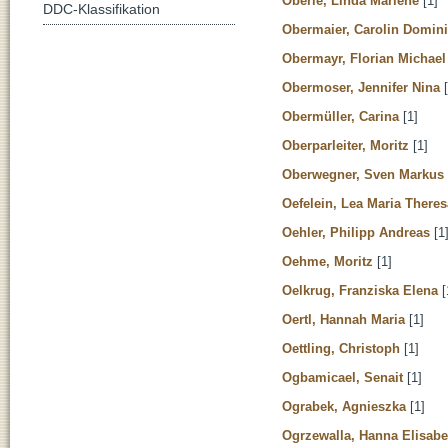
Oberle, Linda Marlene
[1]
DDC-Klassifikation
Obermaier, Carolin Domin
Obermayr, Florian Michael
Obermoser, Jennifer Nina
[
Obermüller, Carina
[1]
Oberparleiter, Moritz
[1]
Oberwegner, Sven Markus
Oefelein, Lea Maria Theres
Oehler, Philipp Andreas
[1
Oehme, Moritz
[1]
Oelkrug, Franziska Elena
[
Oertl, Hannah Maria
[1]
Oettling, Christoph
[1]
Ogbamicael, Senait
[1]
Ograbek, Agnieszka
[1]
Ogrzewalla, Hanna Elisabe