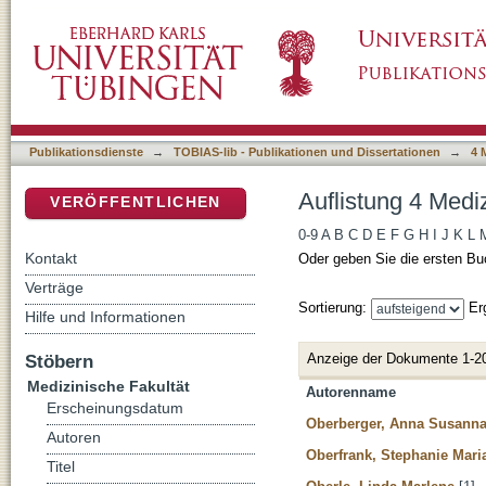
Auflistung 4 Medizinische Fakultät nach Auto
DSpace Repositorium (Manakin basiert)
Publikationsdienste
→
TOBIAS-lib - Publikationen und Dissertationen
→
4 
Auflistung 4 Medi
VERÖFFENTLICHEN
0-9
A
B
C
D
E
F
G
H
I
J
K
L
Kontakt
Oder geben Sie die ersten Bu
Verträge
Sortierung:
Er
Hilfe und Informationen
Anzeige der Dokumente 1-2
Stöbern
Medizinische Fakultät
Autorenname
Erscheinungsdatum
Oberberger, Anna Susann
Autoren
Oberfrank, Stephanie Mari
Titel