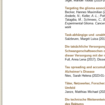
Sigle, Manuel Tobias
(
2025-1
Targeting the glioma assoc
Becker, Hannes Maximilian
(
Anderle, N.; Keller, A.-L.; Po
Tatagiba, M.; Schmees, C.; B
Experimental Glioma. Cancers
work
Task-abhängige und -unabh
Salzbrunn, Margrit Luisa
(
201
Die tatsächliche Versorgun
Schwangerschaftswochen od
dieser Versorgung mit der 
Full, Anna Lena
(
2017
)
;
Disse
Tau spreading and accumula
Alzheimer‘s Disease
Nies, Sarah Helena
(
2023-01
Täter, Netzwerker, Forsche
Umfeld
Janze, Matthias Michael
(
202
Die technische Weiterentw
des Rektums