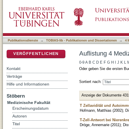
Auflistung 4 Medizinische Fakultät nach Titel
DSpace Repositorium (Manakin basiert)
Publikationsdienste
→
TOBIAS-lib - Publikationen und Dissertationen
→
4 
Auflistung 4 Mediz
VERÖFFENTLICHEN
0-9
A
B
C
D
E
F
G
H
I
J
K
L
Kontakt
Oder geben Sie die ersten Bu
Verträge
Sortiert nach:
Hilfe und Informationen
Anzeige der Dokumente 431
Stöbern
Medizinische Fakultät
T Zellavidität und Autoimm
Erscheinungsdatum
Hofmann, Matthias
(
2002
)
;
Di
Autoren
T-Zell-Antwort bei Nierenk
Titel
Dröge, Annemarie
(
2011
)
;
Dis