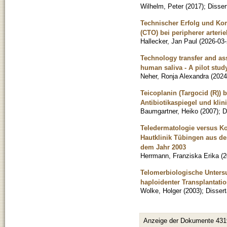
Wilhelm, Peter
(
2017
)
;
Disser
Technischer Erfolg und Kom
(CTO) bei peripherer arteri
Hallecker, Jan Paul
(
2026-03
Technology transfer and ass
human saliva - A pilot stu
Neher, Ronja Alexandra
(
2024
Teicoplanin (Targocid (R)
Antibiotikaspiegel und kli
Baumgartner, Heiko
(
2007
)
;
D
Teledermatologie versus Ko
Hautklinik Tübingen aus de
dem Jahr 2003
Herrmann, Franziska Erika
(
2
Telomerbiologische Unter
haploidenter Transplantati
Wolke, Holger
(
2003
)
;
Dissert
Anzeige der Dokumente 431