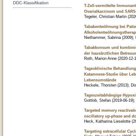
DDC-Klassifikation
T-Zell-vermittelte Immunan
Ovarialkarzinom und SARS
Tegeler, Christian Martin
(
202
Tabakentwöhnung bei Patien
Alkoholentwöhnungstherap
Niethammer, Sabrina
(
2009
)
;
Tabakkonsum und kombinier
der hausärztlichen Betreuun
Roth, Marion Anne
(
2020-12-
Tagesklinische Behandlung 
Katamnese-Studie über Leb
Lebensumstände
Heckele, Thorsten
(
2013
)
;
Di
Tageszeitabhängige Hypoxi
Gottlob, Stefan
(
2019-06-19
)
Targeted memory reactivatio
oscillatory up-phase and 
Heck, Katharina Lieselotte
(
2
Targeting extracellular Cyc