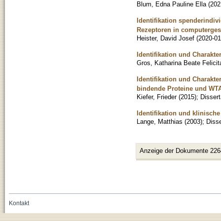
Blum, Edna Pauline Ella
(
202
Identifikation spenderindiv
Rezeptoren in computerges
Heister, David Josef
(
2020-01
Identifikation und Charakte
Gros, Katharina Beate Felicit
Identifikation und Charakt
bindende Proteine und WTA
Kiefer, Frieder
(
2015
)
;
Dissert
Identifikation und klinisch
Lange, Matthias
(
2003
)
;
Disse
Anzeige der Dokumente 226
Kontakt