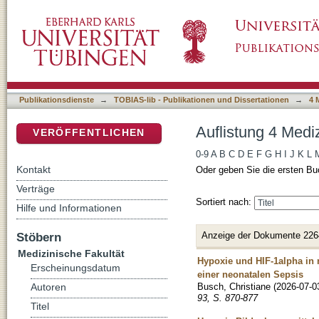
Auflistung 4 Medizinische Fakultät nach Titel
DSpace Repositorium (Manakin basiert)
Publikationsdienste
→
TOBIAS-lib - Publikationen und Dissertationen
→
4 
Auflistung 4 Mediz
VERÖFFENTLICHEN
0-9
A
B
C
D
E
F
G
H
I
J
K
L
Kontakt
Oder geben Sie die ersten Bu
Verträge
Sortiert nach:
Hilfe und Informationen
Anzeige der Dokumente 226
Stöbern
Medizinische Fakultät
Hypoxie und HIF-1alpha in 
Erscheinungsdatum
einer neonatalen Sepsis
Busch, Christiane
(
2026-07-0
Autoren
93, S. 870-877
Titel