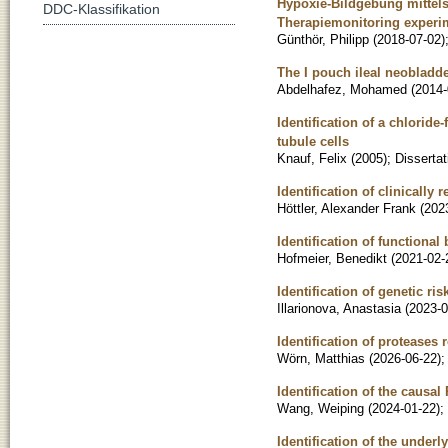
Hypoxie-Bildgebung mittel
DDC-Klassifikation
Therapiemonitoring experime
Günthör, Philipp
(
2018-07-02
)
The I pouch ileal neobladd
Abdelhafez, Mohamed
(
2014-
Identification of a chlori
tubule cells
Knauf, Felix
(
2005
)
;
Dissertat
Identification of clinicall
Höttler, Alexander Frank
(
202
Identification of functiona
Hofmeier, Benedikt
(
2021-02-
Identification of genetic ri
Illarionova, Anastasia
(
2023-0
Identification of proteases 
Wörn, Matthias
(
2026-06-22
)
Identification of the causa
Wang, Weiping
(
2024-01-22
)
;
Identification of the under