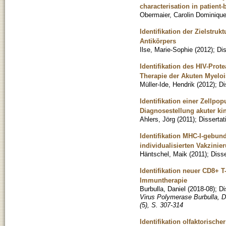
characterisation in patient
Obermaier, Carolin Dominiqu
Identifikation der Zielstru
Antikörpers
Ilse, Marie-Sophie
(
2012
)
;
Dis
Identifikation des HIV-Prot
Therapie der Akuten Myelo
Müller-Ide, Hendrik
(
2012
)
;
Di
Identifikation einer Zellpo
Diagnosestellung akuter ki
Ahlers, Jörg
(
2011
)
;
Dissertat
Identifikation MHC-I-gebun
individualisierten Vakzini
Häntschel, Maik
(
2011
)
;
Disse
Identifikation neuer CD8+ 
Immuntherapie
Burbulla, Daniel
(
2018-08
)
;
Di
Virus Polymerase Burbulla, D
(5), S. 307-314
Identifikation olfaktorisch