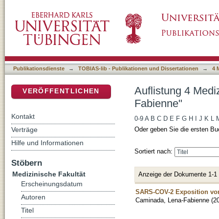
Auflistung 4 Medizinische Fakultät nach Au
DSpace Repositorium (Manakin basiert)
Publikationsdienste
→
TOBIAS-lib - Publikationen und Dissertationen
→
4 
Auflistung 4 Medi
VERÖFFENTLICHEN
Fabienne"
Kontakt
0-9
A
B
C
D
E
F
G
H
I
J
K
L
Verträge
Oder geben Sie die ersten Bu
Hilfe und Informationen
Sortiert nach:
Stöbern
Medizinische Fakultät
Anzeige der Dokumente 1-1
Erscheinungsdatum
SARS-COV-2 Exposition von
Autoren
Caminada, Lena-Fabienne
(
2
Titel