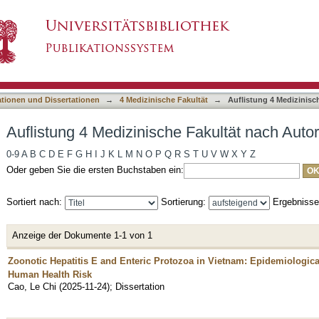
 Fakultät nach Autor "Cao, Le Chi"
asiert)
ationen und Dissertationen
→
4 Medizinische Fakultät
→
Auflistung 4 Medizinisc
Auflistung 4 Medizinische Fakultät nach Auto
0-9
A
B
C
D
E
F
G
H
I
J
K
L
M
N
O
P
Q
R
S
T
U
V
W
X
Y
Z
Oder geben Sie die ersten Buchstaben ein:
Sortiert nach:
Sortierung:
Ergebniss
Anzeige der Dokumente 1-1 von 1
Zoonotic Hepatitis E and Enteric Protozoa in Vietnam: Epidemiologic
Human Health Risk
Cao, Le Chi
(
2025-11-24
)
;
Dissertation