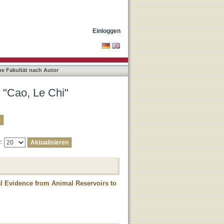
Einloggen
he Fakultät nach Autor
r "Cao, Le Chi"
e:
al Evidence from Animal Reservoirs to