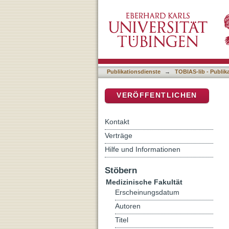
Auflistung 4 Medizinische
DSpace Repositorium (Manakin b
Publikationsdienste
→
TOBIAS-lib - Publik
VERÖFFENTLICHEN
Kontakt
Verträge
Hilfe und Informationen
Stöbern
Medizinische Fakultät
Erscheinungsdatum
Autoren
Titel