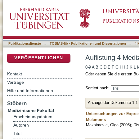
Auflistung 4 Medizinische Fakultät nach Aut
DSpace Repositorium (Manakin basiert)
Publikationsdienste
→
TOBIAS-lib - Publikationen und Dissertationen
→
4 
Auflistung 4 Medi
VERÖFFENTLICHEN
0-9
A
B
C
D
E
F
G
H
I
J
K
L
Kontakt
Oder geben Sie die ersten Bu
Verträge
Sortiert nach:
Hilfe und Informationen
Anzeige der Dokumente 1-1
Stöbern
Medizinische Fakultät
Untersuchungen zur Expres
Erscheinungsdatum
Melanoms
Maksimovic, Olga
(
2006
)
;
Dis
Autoren
Titel