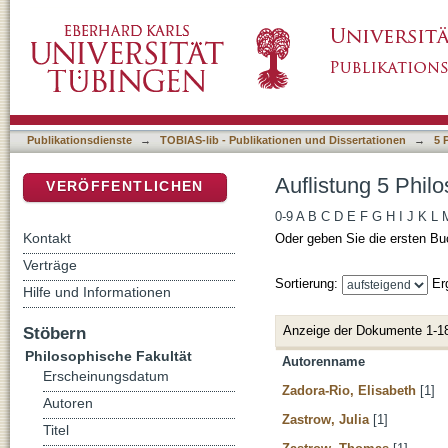
Auflistung 5 Philosophische Fakultät nach Au
DSpace Repositorium (Manakin basiert)
Publikationsdienste
→
TOBIAS-lib - Publikationen und Dissertationen
→
5 
Auflistung 5 Phil
VERÖFFENTLICHEN
0-9
A
B
C
D
E
F
G
H
I
J
K
L
Kontakt
Oder geben Sie die ersten Bu
Verträge
Sortierung:
Er
Hilfe und Informationen
Anzeige der Dokumente 1-1
Stöbern
Philosophische Fakultät
Autorenname
Erscheinungsdatum
Zadora-Rio, Elisabeth
[1]
Autoren
Zastrow, Julia
[1]
Titel