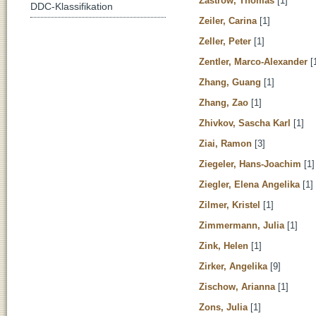
Zastrow, Thomas
[1]
DDC-Klassifikation
Zeiler, Carina
[1]
Zeller, Peter
[1]
Zentler, Marco-Alexander
[
Zhang, Guang
[1]
Zhang, Zao
[1]
Zhivkov, Sascha Karl
[1]
Ziai, Ramon
[3]
Ziegeler, Hans-Joachim
[1]
Ziegler, Elena Angelika
[1]
Zilmer, Kristel
[1]
Zimmermann, Julia
[1]
Zink, Helen
[1]
Zirker, Angelika
[9]
Zischow, Arianna
[1]
Zons, Julia
[1]