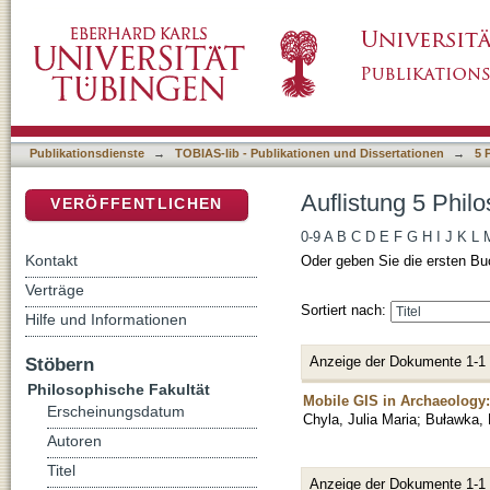
Auflistung 5 Philosophische Fakultät nach Au
DSpace Repositorium (Manakin basiert)
Publikationsdienste
→
TOBIAS-lib - Publikationen und Dissertationen
→
5 
Auflistung 5 Phil
VERÖFFENTLICHEN
0-9
A
B
C
D
E
F
G
H
I
J
K
L
Kontakt
Oder geben Sie die ersten Bu
Verträge
Sortiert nach:
Hilfe und Informationen
Anzeige der Dokumente 1-1
Stöbern
Philosophische Fakultät
Mobile GIS in Archaeology: 
Erscheinungsdatum
Chyla, Julia Maria
;
Buławka, 
Autoren
Titel
Anzeige der Dokumente 1-1