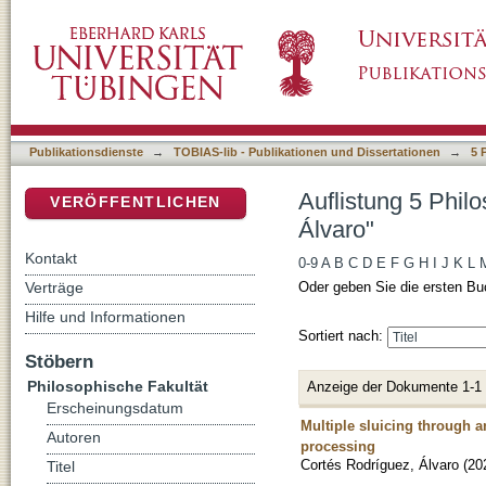
Auflistung 5 Philosophische Fakultät nach Au
DSpace Repositorium (Manakin basiert)
Publikationsdienste
→
TOBIAS-lib - Publikationen und Dissertationen
→
5 
Auflistung 5 Phil
VERÖFFENTLICHEN
Álvaro"
Kontakt
0-9
A
B
C
D
E
F
G
H
I
J
K
L
Verträge
Oder geben Sie die ersten Bu
Hilfe und Informationen
Sortiert nach:
Stöbern
Philosophische Fakultät
Anzeige der Dokumente 1-1
Erscheinungsdatum
Multiple sluicing through a
Autoren
processing
Cortés Rodríguez, Álvaro
(
20
Titel