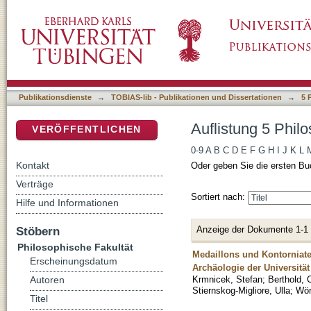
Auflistung 5 Philosophische Fakultät nach A
DSpace Repositorium (Manakin basiert)
Publikationsdienste
→
TOBIAS-lib - Publikationen und Dissertationen
→
5 
Auflistung 5 Phil
VERÖFFENTLICHEN
0-9
A
B
C
D
E
F
G
H
I
J
K
L
Kontakt
Oder geben Sie die ersten Bu
Verträge
Sortiert nach:
Hilfe und Informationen
Anzeige der Dokumente 1-1
Stöbern
Philosophische Fakultät
Medaillons und Kontorniat
Erscheinungsdatum
Archäologie der Universitä
Krmnicek, Stefan
;
Berthold, 
Autoren
Stiernskog-Migliore, Ulla
;
Wör
Titel