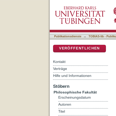
Auflistung 5 Philosophisc
DSpace Repositorium (Manakin b
Publikationsdienste
→
TOBIAS-lib - Publik
VERÖFFENTLICHEN
Kontakt
Verträge
Hilfe und Informationen
Stöbern
Philosophische Fakultät
Erscheinungsdatum
Autoren
Titel