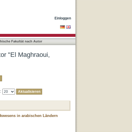
i"
Einloggen
phische Fakultät nach Autor
tor "El Maghraoui,
e:
ankwesens in arabischen Ländern