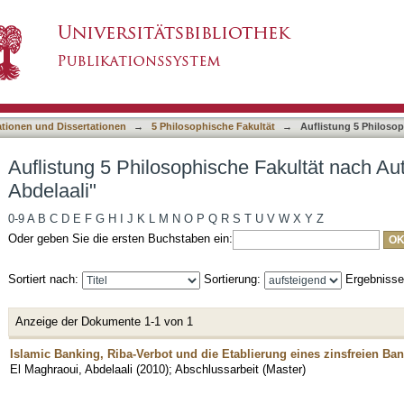
he Fakultät nach Autor "El Maghraoui, Abdelaal
asiert)
ationen und Dissertationen
→
5 Philosophische Fakultät
→
Auflistung 5 Philoso
Auflistung 5 Philosophische Fakultät nach Au
Abdelaali"
0-9
A
B
C
D
E
F
G
H
I
J
K
L
M
N
O
P
Q
R
S
T
U
V
W
X
Y
Z
Oder geben Sie die ersten Buchstaben ein:
Sortiert nach:
Sortierung:
Ergebniss
Anzeige der Dokumente 1-1 von 1
Islamic Banking, Riba-Verbot und die Etablierung eines zinsfreien B
El Maghraoui, Abdelaali
(
2010
)
;
Abschlussarbeit (Master)