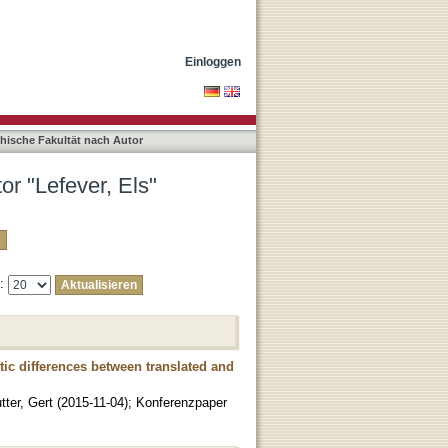
Einloggen
phische Fakultät nach Autor
or "Lefever, Els"
e:
ntic differences between translated and
tter, Gert
(
2015-11-04
)
;
Konferenzpaper