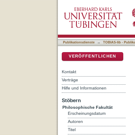
Auflistung 5 Philosophisch
DSpace Repositorium (Manakin b
Publikationsdienste
→
TOBIAS-lib - Publik
VERÖFFENTLICHEN
Kontakt
Verträge
Hilfe und Informationen
Stöbern
Philosophische Fakultät
Erscheinungsdatum
Autoren
Titel