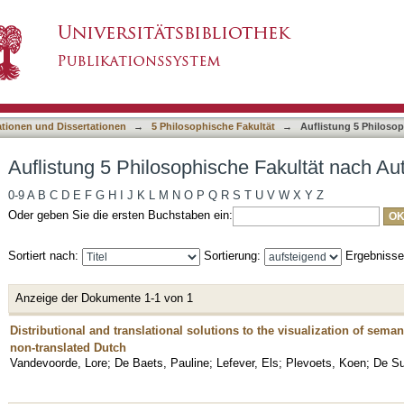
e Fakultät nach Autor "Lefever, Els"
asiert)
ationen und Dissertationen
→
5 Philosophische Fakultät
→
Auflistung 5 Philoso
Auflistung 5 Philosophische Fakultät nach Aut
0-9
A
B
C
D
E
F
G
H
I
J
K
L
M
N
O
P
Q
R
S
T
U
V
W
X
Y
Z
Oder geben Sie die ersten Buchstaben ein:
Sortiert nach:
Sortierung:
Ergebniss
Anzeige der Dokumente 1-1 von 1
Distributional and translational solutions to the visualization of sema
non-translated Dutch
Vandevoorde, Lore
;
De Baets, Pauline
;
Lefever, Els
;
Plevoets, Koen
;
De Su