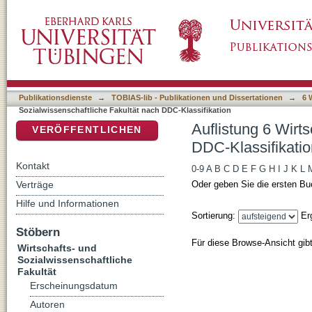
Auflistung 6 Wirtschafts- und Sozialwissensc
DSpace Repositorium (Manakin basiert)
Publikationsdienste
→
TOBIAS-lib - Publikationen und Dissertationen
→
6 
Sozialwissenschaftliche Fakultät nach DDC-Klassifikation
Auflistung 6 Wirt
VERÖFFENTLICHEN
DDC-Klassifikatio
Kontakt
0-9
A
B
C
D
E
F
G
H
I
J
K
L
Verträge
Oder geben Sie die ersten Bu
Hilfe und Informationen
Sortierung:
Er
Stöbern
Für diese Browse-Ansicht gib
Wirtschafts- und
Sozialwissenschaftliche
Fakultät
Erscheinungsdatum
Autoren