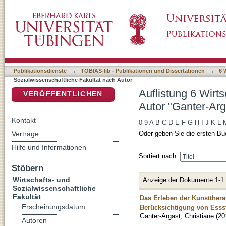
Auflistung 6 Wirtschafts- und Sozialwissensc
DSpace Repositorium (Manakin basiert)
Christiane"
Publikationsdienste
→
TOBIAS-lib - Publikationen und Dissertationen
→
6 
Sozialwissenschaftliche Fakultät nach Autor
Auflistung 6 Wirt
VERÖFFENTLICHEN
Autor "Ganter-Arg
Kontakt
0-9
A
B
C
D
E
F
G
H
I
J
K
L
Verträge
Oder geben Sie die ersten Bu
Hilfe und Informationen
Sortiert nach:
Stöbern
Wirtschafts- und
Anzeige der Dokumente 1-1
Sozialwissenschaftliche
Fakultät
Das Erleben der Kunstthera
Erscheinungsdatum
Berücksichtigung von Ess
Ganter-Argast, Christiane
(
20
Autoren