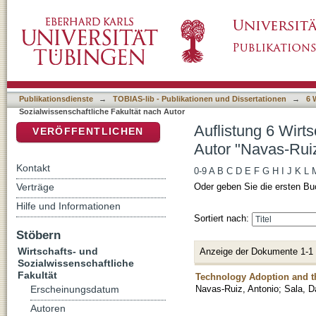
Auflistung 6 Wirtschafts- und Sozialwissensc
DSpace Repositorium (Manakin basiert)
Publikationsdienste
→
TOBIAS-lib - Publikationen und Dissertationen
→
6 
Sozialwissenschaftliche Fakultät nach Autor
Auflistung 6 Wirt
VERÖFFENTLICHEN
Autor "Navas-Ruiz
Kontakt
0-9
A
B
C
D
E
F
G
H
I
J
K
L
Verträge
Oder geben Sie die ersten Bu
Hilfe und Informationen
Sortiert nach:
Stöbern
Wirtschafts- und
Anzeige der Dokumente 1-1
Sozialwissenschaftliche
Fakultät
Technology Adoption and th
Navas-Ruiz, Antonio
;
Sala, D
Erscheinungsdatum
Autoren